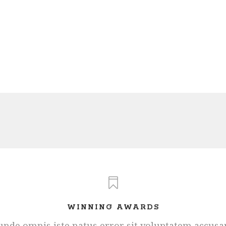
WINNING AWARDS
s unde omnis iste natus error sit voluptatem accus